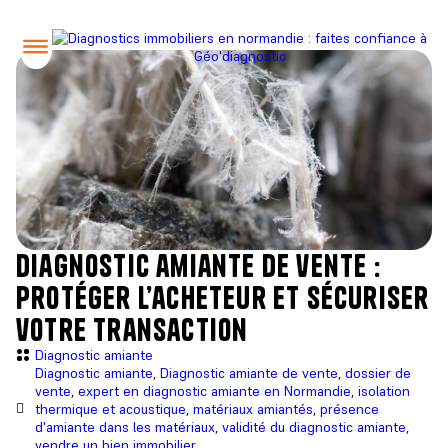
diagnostic amiante de vente :
protéger l’acheteur et sécuriser
votre transaction
Diagnostic amiante
Diagnostic amiante
,
Diagnostic amiante de vente
,
dossier de
vente
,
expert en diagnostic amiante en Normandie
,
isolation
thermique et acoustique
,
matériaux amiantés
,
présence
d'amiante dans les matériaux
,
validité du diagnostic amiante
,
vendre un bien immobilier