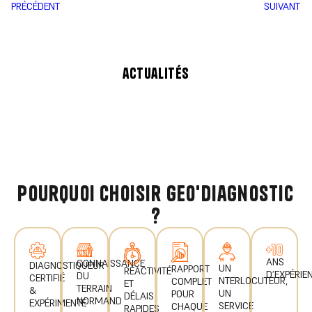
PRÉCÉDENT
SUIVANT
actualités
pourquoi choisir geo'diagnostic
?
ANS
CONNAISSANCE
DIAGNOSTIQUEUR
UN
RAPPORT
RÉACTIVITÉ
D’EXPÉRIE
DU
CERTIFIÉ
NTERLOCUTEUR,
COMPLET
ET
TERRAIN
&
UN
POUR
DÉLAIS
NORMAND
EXPÉRIMENTÉ
SERVICE
CHAQUE
RAPIDES