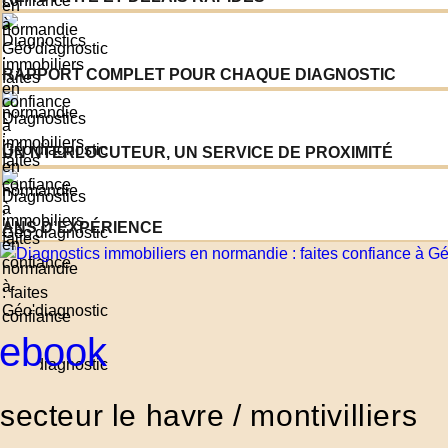
RAPPORT COMPLET POUR CHAQUE DIAGNOSTIC
UN NTERLOCUTEUR, UN SERVICE DE PROXIMITÉ
ANS D’EXPÉRIENCE
ebook
secteur le havre / montivilliers