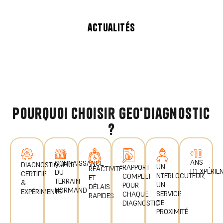
actualités
pourquoi choisir geo'diagnostic
?
ANS
CONNAISSANCE
DIAGNOSTIQUEUR
UN
RAPPORT
RÉACTIVITÉ
D’EXPÉRIE
DU
CERTIFIÉ
NTERLOCUTEUR,
COMPLET
ET
TERRAIN
&
UN
POUR
DÉLAIS
NORMAND
EXPÉRIMENTÉ
SERVICE
CHAQUE
RAPIDES
DE
DIAGNOSTIC
PROXIMITÉ