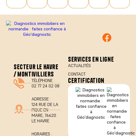
services en ligne
secteur le havre
ACTUALITÉS
/ montivilliers
CONTACT
certification
TÉLÉPHONE :
02 77 24 02 08
ADRESSE :
124 RUE DE LA
PIQUE EN
MARE, 76620
LE HAVRE
HORAIRES :