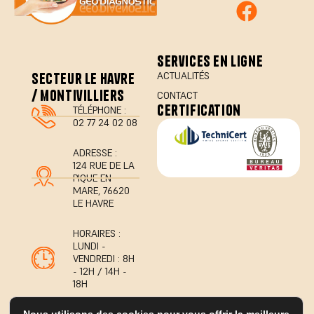
services en ligne
secteur le havre
ACTUALITÉS
/ montivilliers
CONTACT
certification
TÉLÉPHONE :
02 77 24 02 08
ADRESSE :
124 RUE DE LA
PIQUE EN
MARE, 76620
LE HAVRE
HORAIRES :
LUNDI -
VENDREDI : 8H
- 12H / 14H -
18H