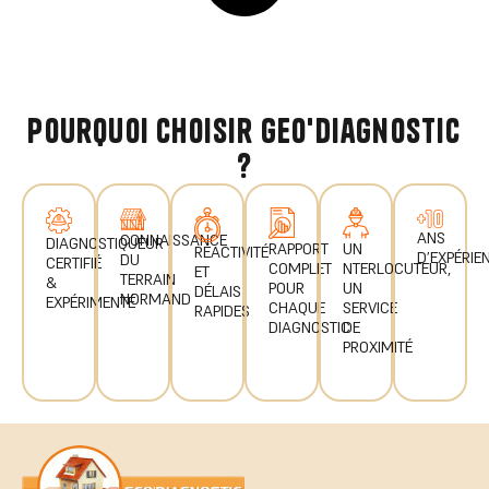
pourquoi choisir geo'diagnostic
?
ANS
CONNAISSANCE
DIAGNOSTIQUEUR
UN
RAPPORT
RÉACTIVITÉ
D’EXPÉRIE
DU
CERTIFIÉ
NTERLOCUTEUR,
COMPLET
ET
TERRAIN
&
UN
POUR
DÉLAIS
NORMAND
EXPÉRIMENTÉ
SERVICE
CHAQUE
RAPIDES
DE
DIAGNOSTIC
PROXIMITÉ