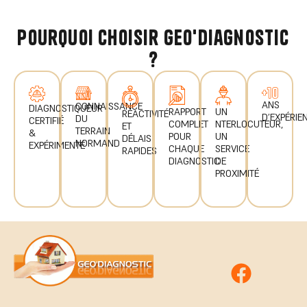
pourquoi choisir geo'diagnostic
?
ANS
CONNAISSANCE
DIAGNOSTIQUEUR
UN
RAPPORT
RÉACTIVITÉ
D’EXPÉRIE
DU
CERTIFIÉ
NTERLOCUTEUR,
COMPLET
ET
TERRAIN
&
UN
POUR
DÉLAIS
NORMAND
EXPÉRIMENTÉ
SERVICE
CHAQUE
RAPIDES
DE
DIAGNOSTIC
PROXIMITÉ