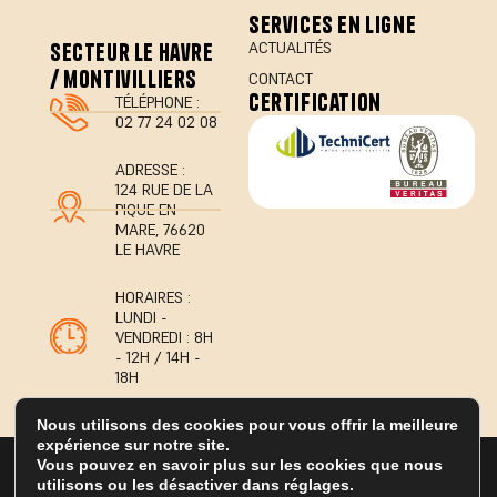
services en ligne
secteur le havre
ACTUALITÉS
/ montivilliers
CONTACT
certification
TÉLÉPHONE :
02 77 24 02 08
ADRESSE :
124 RUE DE LA
PIQUE EN
MARE, 76620
LE HAVRE
HORAIRES :
LUNDI -
VENDREDI : 8H
- 12H / 14H -
18H
Nous utilisons des cookies pour vous offrir la meilleure
expérience sur notre site.
© 2026 Tous droits réservés Geo'Diagnostic
Vous pouvez en savoir plus sur les cookies que nous
Mentions légales
utilisons ou les désactiver dans réglages.