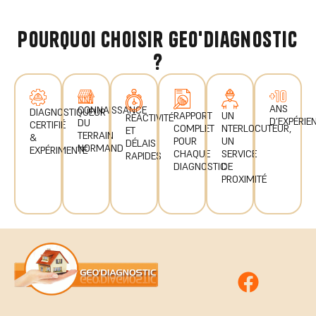
pourquoi choisir geo'diagnostic
?
ANS
CONNAISSANCE
DIAGNOSTIQUEUR
UN
RAPPORT
RÉACTIVITÉ
D’EXPÉRIE
DU
CERTIFIÉ
NTERLOCUTEUR,
COMPLET
ET
TERRAIN
&
UN
POUR
DÉLAIS
NORMAND
EXPÉRIMENTÉ
SERVICE
CHAQUE
RAPIDES
DE
DIAGNOSTIC
PROXIMITÉ