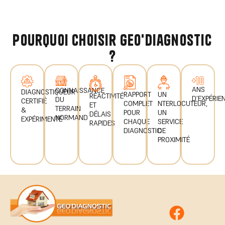
pourquoi choisir geo'diagnostic
?
ANS
CONNAISSANCE
DIAGNOSTIQUEUR
UN
RAPPORT
RÉACTIVITÉ
D’EXPÉRIE
DU
CERTIFIÉ
NTERLOCUTEUR,
COMPLET
ET
TERRAIN
&
UN
POUR
DÉLAIS
NORMAND
EXPÉRIMENTÉ
SERVICE
CHAQUE
RAPIDES
DE
DIAGNOSTIC
PROXIMITÉ