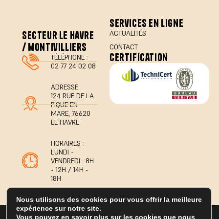
services en ligne
secteur le havre
ACTUALITÉS
/ montivilliers
CONTACT
certification
TÉLÉPHONE :
02 77 24 02 08
ADRESSE :
124 RUE DE LA
PIQUE EN
MARE, 76620
LE HAVRE
HORAIRES :
LUNDI -
VENDREDI : 8H
- 12H / 14H -
18H
Nous utilisons des cookies pour vous offrir la meilleure
expérience sur notre site.
© 2026 Tous droits réservés Geo'Diagnostic
Vous pouvez en savoir plus sur les cookies que nous