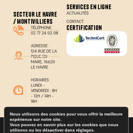
services en ligne
secteur le havre
ACTUALITÉS
/ montivilliers
CONTACT
certification
TÉLÉPHONE :
02 77 24 02 08
ADRESSE :
124 RUE DE LA
PIQUE EN
MARE, 76620
LE HAVRE
HORAIRES :
LUNDI -
VENDREDI : 8H
- 12H / 14H -
18H
Nous utilisons des cookies pour vous offrir la meilleure
expérience sur notre site.
© 2026 Tous droits réservés Geo'Diagnostic
Vous pouvez en savoir plus sur les cookies que nous
Mentions légales
utilisons ou les désactiver dans réglages.