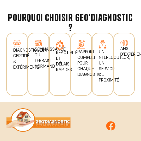
pourquoi choisir geo'diagnostic
?
ANS
CONNAISSANCE
DIAGNOSTIQUEUR
UN
RAPPORT
RÉACTIVITÉ
D’EXPÉRIE
DU
CERTIFIÉ
NTERLOCUTEUR,
COMPLET
ET
TERRAIN
&
UN
POUR
DÉLAIS
NORMAND
EXPÉRIMENTÉ
SERVICE
CHAQUE
RAPIDES
DE
DIAGNOSTIC
PROXIMITÉ