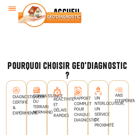
accueil
pourquoi choisir geo'diagnostic
?
ANS
CONNAISSANCE
DIAGNOSTIQUEUR
UN
RAPPORT
RÉACTIVITÉ
D’EXPÉRIE
DU
CERTIFIÉ
NTERLOCUTEUR,
COMPLET
ET
TERRAIN
&
UN
POUR
DÉLAIS
NORMAND
EXPÉRIMENTÉ
SERVICE
CHAQUE
RAPIDES
DE
DIAGNOSTIC
PROXIMITÉ